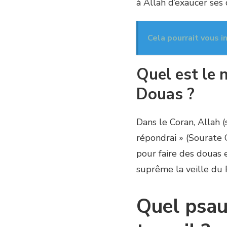
à Allah d’exaucer ses
Cela pourrait vous i
Quel est le 
Douas ?
Dans le Coran, Allah (
répondrai » (Sourate
pour faire des douas 
suprême la veille du F
Quel psau