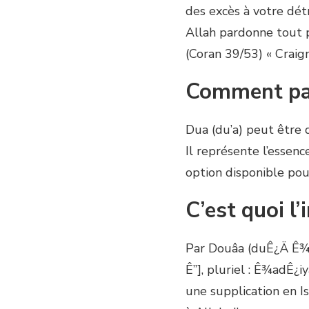
des excès à votre dét
Allah pardonne tout pé
(Coran 39/53) « Craig
Comment par
Dua (du’a) peut être 
Il représente l’essenc
option disponible pour
C’est quoi l’
Par Douâa (duÊ¿Ä Ê¾
Ê”], pluriel : Ê¾adÊ¿
une supplication en 