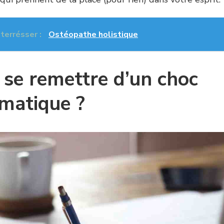
nterrésser :
Ostéopathe holistique
e remettre d’un choc
matique ?