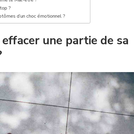
ime le Mal-être ?
stop ?
ptômes d’un choc émotionnel ?
ffacer une partie de sa
?