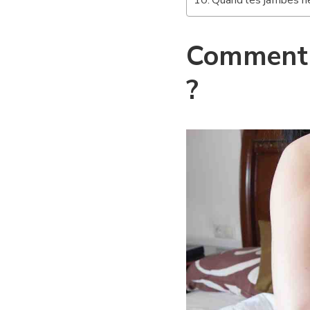
Quand les jambes ne
Comment n
?