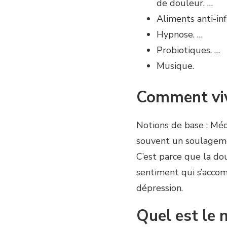
de douleur. …
Aliments anti-in
Hypnose. …
Probiotiques. …
Musique.
Comment viv
Notions de base : Méd
souvent un soulageme
C’est parce que la do
sentiment qui s’accom
dépression.
Quel est le 