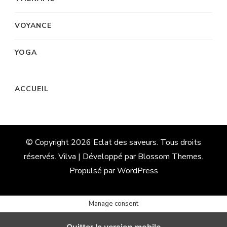
VOYANCE
YOGA
ACCUEIL
© Copyright 2026
Eclat des saveurs
. Tous droits
réservés. Vilva | Développé par
Blossom Themes
.
Propulsé par
WordPress
Manage consent
Quitter la version mobile