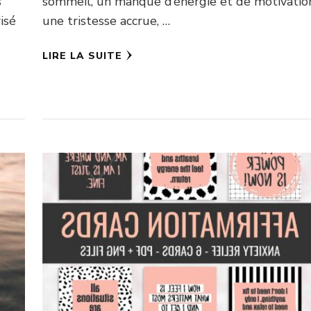
s
sommeil, un manque d’énergie et de motivatio
isé
une tristesse accrue, …
LIRE LA SUITE