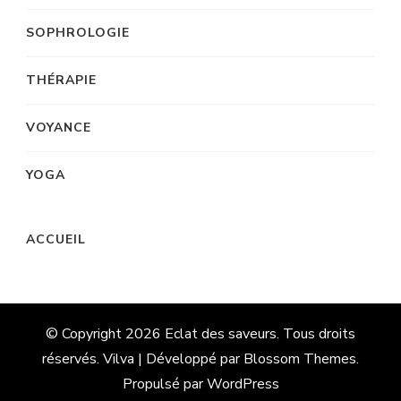
SOPHROLOGIE
THÉRAPIE
VOYANCE
YOGA
ACCUEIL
© Copyright 2026
Eclat des saveurs
. Tous droits
réservés. Vilva | Développé par
Blossom Themes
.
Propulsé par
WordPress