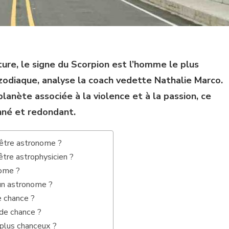
ture, le signe du Scorpion est l’homme le plus
odiaque, analyse la coach vedette Nathalie Marco.
planète associée à la violence et à la passion, ce
onné et redondant.
être astronome ?
tre astrophysicien ?
nome ?
’un astronome ?
e chance ?
 de chance ?
e plus chanceux ?