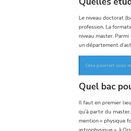
Quelles étud
Le niveau doctorat (ba
profession. La format
niveau master. Parmi l
un département d’astr
Cela pourrait vous i
Quel bac po
Il faut en premier lie
qu’à partir du master,
mention « physique fo
astrophysique », à Or