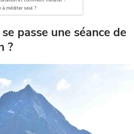
éditation et comment méditer ?
à méditer seul ?
se passe une séance de
n ?