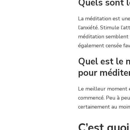
Quels sont l
La méditation est une
l’anxiété. Stimule l’a
méditation semblent ê
également censée favo
Quel est le 
pour méditer
Le meilleur moment es
commencé. Peu à peu,
certainement au moins
C’est quoi