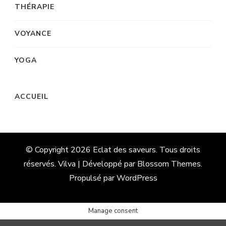
THÉRAPIE
VOYANCE
YOGA
ACCUEIL
© Copyright 2026
Eclat des saveurs
. Tous droits
réservés. Vilva | Développé par
Blossom Themes
.
Propulsé par
WordPress
Manage consent