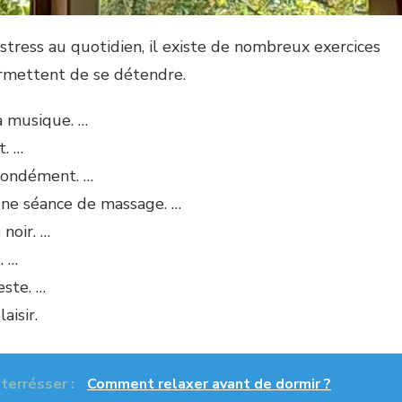
 stress au quotidien, il existe de nombreux exercices
ermettent de se détendre.
a musique. …
t. …
fondément. …
une séance de massage. …
 noir. …
. …
este. …
aisir.
nterrésser :
Comment relaxer avant de dormir ?