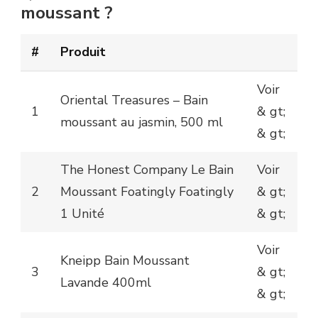
moussant ?
#
Produit
Voir
Oriental Treasures – Bain
1
& gt;
moussant au jasmin, 500 ml
& gt;
The Honest Company Le Bain
Voir
2
Moussant Foatingly Foatingly
& gt;
1 Unité
& gt;
Voir
Kneipp Bain Moussant
3
& gt;
Lavande 400ml
& gt;