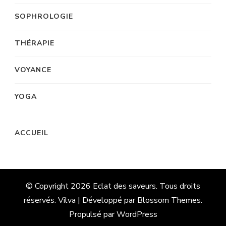
SOPHROLOGIE
THÉRAPIE
VOYANCE
YOGA
ACCUEIL
© Copyright 2026
Eclat des saveurs
. Tous droits
réservés. Vilva | Développé par
Blossom Themes
.
Propulsé par
WordPress