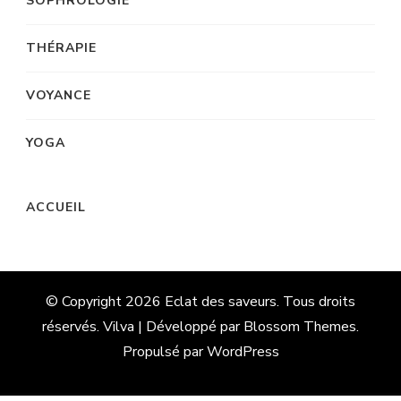
SOPHROLOGIE
THÉRAPIE
VOYANCE
YOGA
ACCUEIL
© Copyright 2026
Eclat des saveurs
. Tous droits
réservés. Vilva | Développé par
Blossom Themes
.
Propulsé par
WordPress