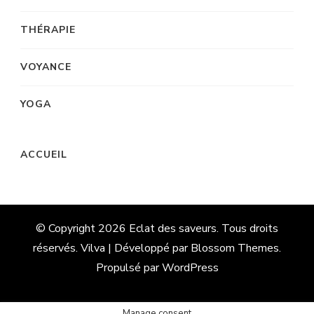
THÉRAPIE
VOYANCE
YOGA
ACCUEIL
© Copyright 2026
Eclat des saveurs
. Tous droits
réservés. Vilva | Développé par
Blossom Themes
.
Propulsé par
WordPress
Manage consent