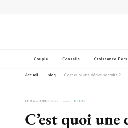
Couple
Conseils
Croissance Pers
Accueil
blog
C’est quoi une dérive sectaire ?
LE
9 OCTOBRE 2022
BLOG
C’est quoi une d